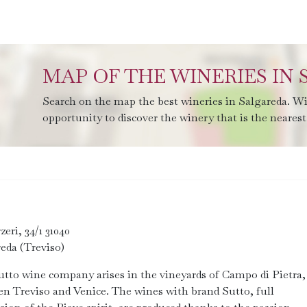
MAP OF THE WINERIES IN
Search on the map the best wineries in Salgareda. Wi
opportunity to discover the winery that is the nearest 
zeri, 34/1 31040
eda (Treviso)
tto wine company arises in the vineyards of Campo di Pietra,
n Treviso and Venice. The wines with brand Sutto, full