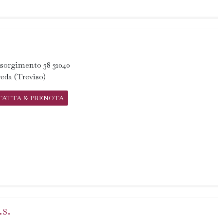
sorgimento 38 31040
eda (Treviso)
TATTA & PRENOTA
s.