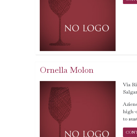
Ornella Molon
Via Ri
Salgar
Aziend
high-q
to sus
CON