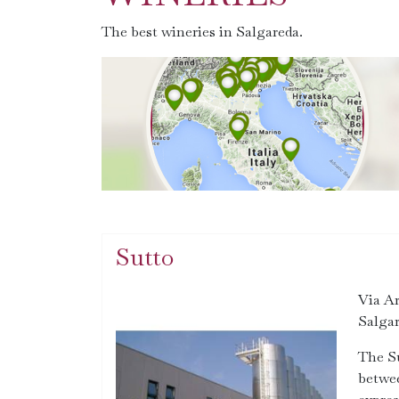
The best wineries in Salgareda.
Sutto
Via Ar
Salgar
The Su
betwee