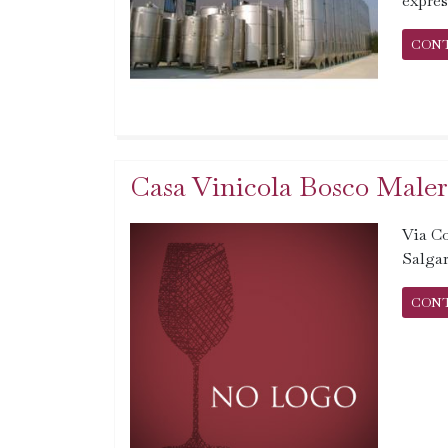
expres
CON
Casa Vinicola Bosco Maler
Via Co
Salgar
CON