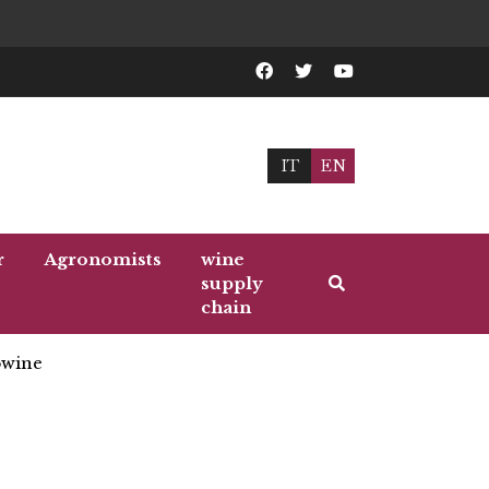
IT
EN
r
Agronomists
wine
supply
chain
wine