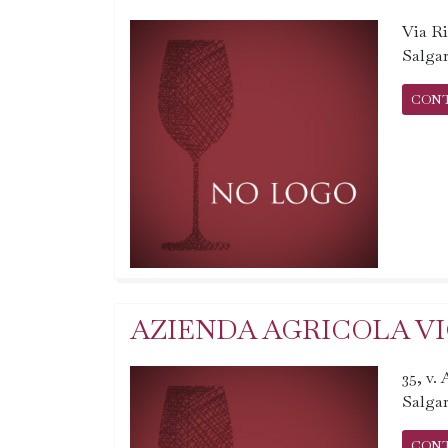
Via Ri
Salgar
CON
AZIENDA AGRICOLA V
35, v. 
Salgar
CON