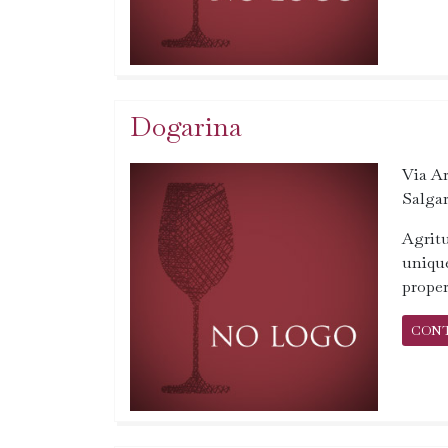
Dogarina
Via Ar
Salgar
Agritu
unique
proper
CON