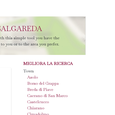
 SALGAREDA
th this simple tool you have the
to you or to the area you prefer.
MIGLIORA LA RICERCA
Town
Asolo
Borso del Grappa
Breda di Piave
Caerano di San Marco
Castelcucco
Chiarano
Cimadolmo