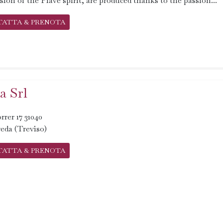
sion of the Piave spirit, are produced thanks to the passion...
TATTA & PRENOTA
a Srl
rrer 17 31040
eda (Treviso)
TATTA & PRENOTA