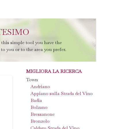
 TESIMO
this simple tool you have the
to you or to the area you prefer.
MIGLIORA LA RICERCA
Town
Andriano
Appiano sulla Strada del Vino
Badia
Bolzano
Bressanone
Bronzolo
Caldaro Strada del Vino