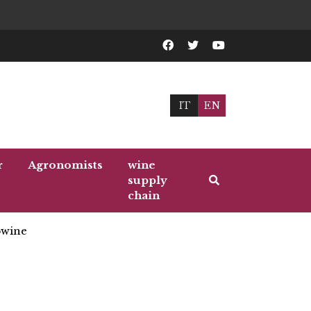
IT
EN
r
Agronomists
wine
supply
chain
wine