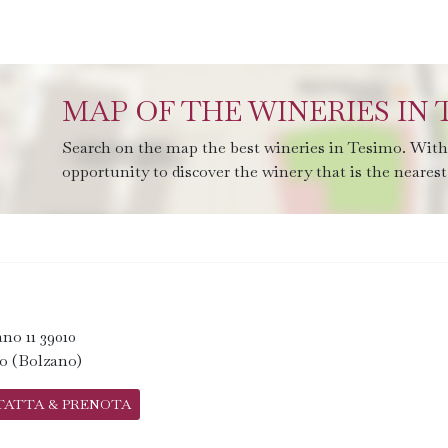
MAP OF THE WINERIES IN
Search on the map the best wineries in Tesimo. With 
opportunity to discover the winery that is the nearest 
ano 11 39010
o (Bolzano)
TATTA & PRENOTA