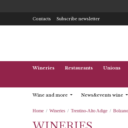
Contacts
Subscribe newsletter
Wineries
Restaurants
Unions
Wine and more
News&events wine
Home
Wineries
Trentino-Alto Adige
Bolzan
WINERIES