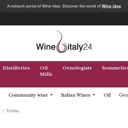
A network portal of Wine Idea. Discover the world of
Wine idea
Distilleries
Oil
Oenologists
Sommelie
Mills
Community wine
Italian Wines
Oil
Geo
o
Tesimo