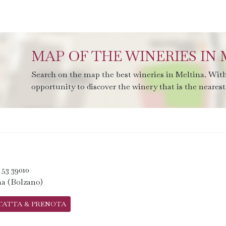
MAP OF THE WINERIES IN
Search on the map the best wineries in Meltina. With
opportunity to discover the winery that is the nearest 
 53 39010
na (Bolzano)
TATTA & PRENOTA