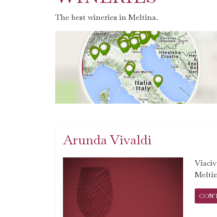
The best wineries in Meltina.
Arunda Vivaldi
Viaciv
Melti
CON