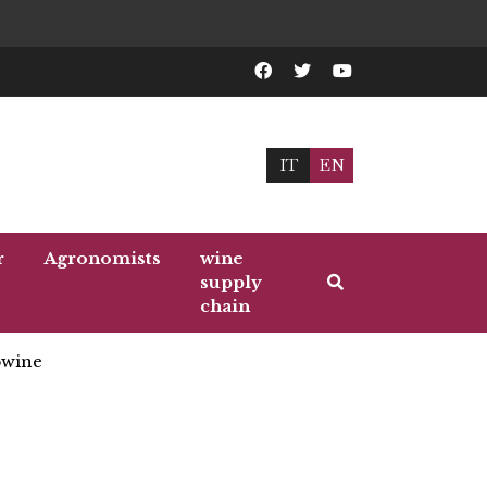
IT
EN
r
Agronomists
wine
supply
chain
wine