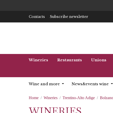
Contacts
Subscribe newsletter
Wineries
Restaurants
Unions
Wine and more
News&events wine
Home
Wineries
Trentino-Alto Adige
Bolzan
WINERIES