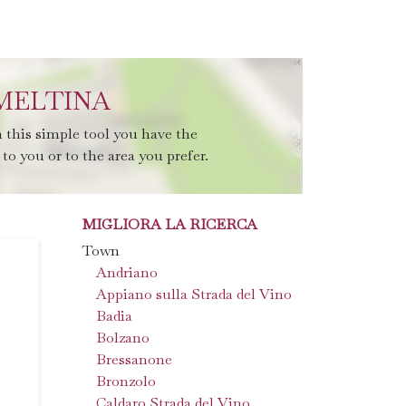
 MELTINA
 this simple tool you have the
to you or to the area you prefer.
MIGLIORA LA RICERCA
Town
Andriano
Appiano sulla Strada del Vino
Badia
Bolzano
Bressanone
Bronzolo
Caldaro Strada del Vino