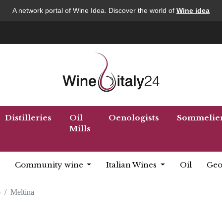
A network portal of Wine Idea. Discover the world of
Wine idea
Distilleries
Oil
Oenologists
Sommelie
Mills
Community wine
Italian Wines
Oil
Geo
o
Meltina